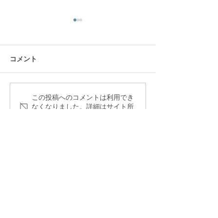
コメント
猛暑対策 完了
ふるさと納税 決定！
この投稿へのコメントは利用でき
なくなりました。詳細はサイト所
有者にお問い合わせください。
​株式会社 豊前工業所
​本社・本社工場
〒828-0022 福岡県豊前市宇島76-21